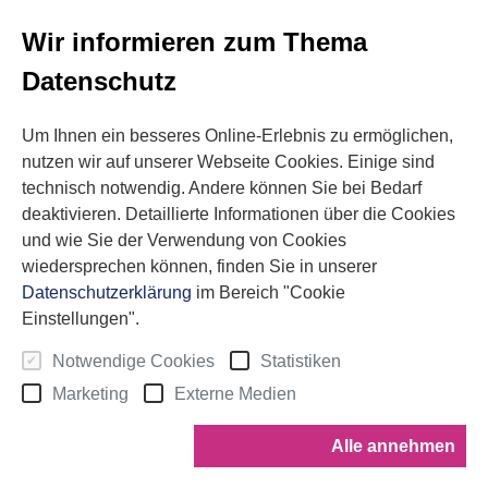
Datenschutzbeauftragter
Wir informieren zum Thema
zb Datenschutz u. -sicherheit
GmbH & Co. KG
Datenschutz
Herr Ulrich Braunbach
E-Mail:
Um Ihnen ein besseres Online-Erlebnis zu ermöglichen,
dsb.quadress@zb-datenschutz.com
nutzen wir auf unserer Webseite Cookies. Einige sind
Siebenmorgen 43
technisch notwendig. Andere können Sie bei Bedarf
51427 Bergisch Gladbach
deaktivieren. Detaillierte Informationen über die Cookies
und wie Sie der Verwendung von Cookies
wiedersprechen können, finden Sie in unserer
Sehr gut
Datenschutzerklärung
im Bereich "Cookie
08/2026
Einstellungen".
Notwendige Cookies
Statistiken
Marketing
Externe Medien
Google Bewertung
4.4
Alle annehmen