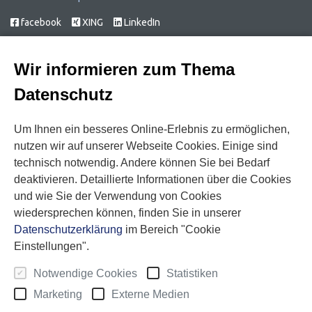
facebook
XING
LinkedIn
Datenschutzbeauftragter
Wir informieren zum Thema
zb Datenschutz u. -sicherheit
GmbH & Co. KG
Datenschutz
Herr Ulrich Braunbach
E-Mail:
Um Ihnen ein besseres Online-Erlebnis zu ermöglichen,
dsb.quadress@zb-datenschutz.com
nutzen wir auf unserer Webseite Cookies. Einige sind
Siebenmorgen 43
technisch notwendig. Andere können Sie bei Bedarf
51427 Bergisch Gladbach
deaktivieren. Detaillierte Informationen über die Cookies
und wie Sie der Verwendung von Cookies
wiedersprechen können, finden Sie in unserer
Sehr gut
Datenschutzerklärung
im Bereich "Cookie
08/2026
Einstellungen".
Notwendige Cookies
Statistiken
Marketing
Externe Medien
Google Bewertung