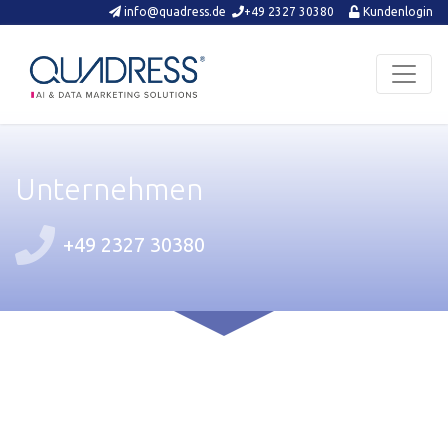
Schnellkontakte und Login
info@quadress.de
+49 2327 30380
Kundenlogin
Unternehmen
+49 2327 30380