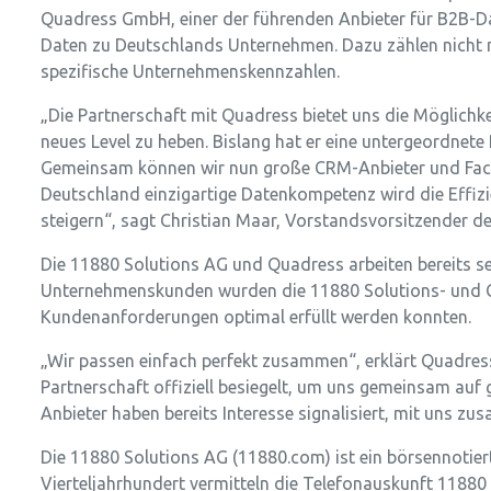
Quadress GmbH, einer der führenden Anbieter für B2B-Dat
Daten zu Deutschlands Unternehmen. Dazu zählen nicht 
spezifische Unternehmenskennzahlen.
„Die Partnerschaft mit Quadress bietet uns die Möglichk
neues Level zu heben. Bislang hat er eine untergeordnete R
Gemeinsam können wir nun große CRM-Anbieter und Fachd
Deutschland einzigartige Datenkompetenz wird die Effi
steigern“, sagt Christian Maar, Vorstandsvorsitzender d
Die 11880 Solutions AG und Quadress arbeiten bereits se
Unternehmenskunden wurden die 11880 Solutions- und 
Kundenanforderungen optimal erfüllt werden konnten.
„Wir passen einfach perfekt zusammen“, erklärt Quadres
Partnerschaft offiziell besiegelt, um uns gemeinsam auf
Anbieter haben bereits Interesse signalisiert, mit uns z
Die 11880 Solutions AG (11880.com) ist ein börsennotier
Vierteljahrhundert vermitteln die Telefonauskunft 118