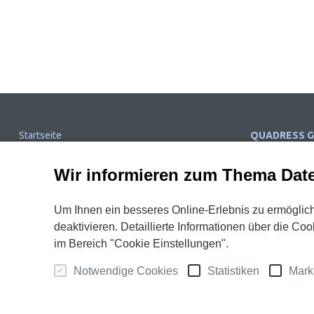
Startseite
QUADRESS 
Impressum
Sophie-Opel-St
Wir informieren zum Thema Dat
Kontakt
44803 Bochu
Datenschutzerklärung
Telefon: +49 
Um Ihnen ein besseres Online-Erlebnis zu ermöglich
AGB
deaktivieren. Detaillierte Informationen über die 
E-Mail:
info@q
Datensatz sperren
Internet:
www.
im Bereich "Cookie Einstellungen".
QUADRESS in der Presse
facebook
Notwendige Cookies
Statistiken
Mark