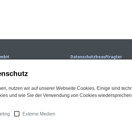
GmbH
Datenschutzbeauftragter
r. 17
zb Datenschutz u. -sicherheit
enschutz
m
GmbH & Co. KG
2327 3038-0
Herr Ulrich Braunbach
en, nutzen wir auf unserer Webseite Cookies. Einige sind tech
E-Mail:
dsb.quadress@zb-datens
Cookies und wie Sie der Verwendung von Cookies wiedersprechen
uadress.de
quadress.de
Siebenmorgen 43
51427 Bergisch Gladbach
XING
LinkedIn
eting
Externe Medien